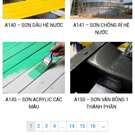
A140 – SƠN DẦU HỆ NƯỚC
A141 – SƠN CHỐNG RỈ HỆ
NƯỚC
A145 – SƠN ACRYLIC CÁC
A150 – SƠN VÂN BÔNG 1
MÀU
THÀNH PHẦN
1
2
3
4
…
14
15
16
→