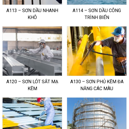
A113 – SƠN DẦU NHANH
A114 – SƠN DẦU CÔNG
KHÔ
TRÌNH BIỂN
A120 – SƠN LÓT SẮT MẠ
A130 – SƠN PHỦ KẼM ĐA
KẼM
NĂNG CÁC MÀU