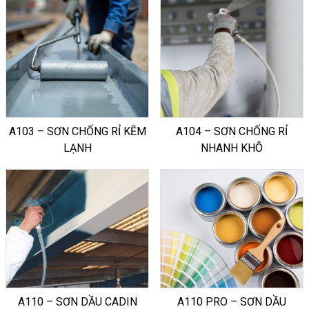
A103 – SƠN CHỐNG RỈ KẼM
A104 – SƠN CHỐNG RỈ
LẠNH
NHANH KHÔ
A110 – SƠN DẦU CADIN
A110 PRO – SƠN DẦU