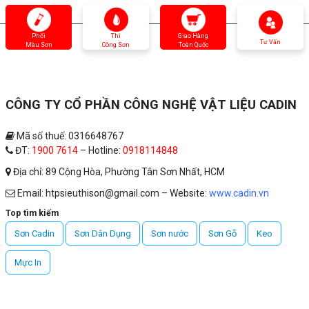
Phối
Thi
Giao Hàng
Tư Vấn
Màu Sơn
Công Sơn
Toàn Quốc
CÔNG TY CỔ PHẦN CÔNG NGHỆ VẬT LIỆU CADIN
Mã số thuế: 0316648767
ĐT:
1900 7614
– Hotline:
0918114848
Địa chỉ: 89 Cộng Hòa, Phường Tân Sơn Nhất, HCM
Email: htpsieuthison@gmail.com – Website:
www.cadin.vn
Top tìm kiếm
Sơn Cadin
Sơn Dân Dụng
Sơn nước
Sơn Gỗ
Keo
Mực In