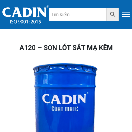
A120 – SƠN LÓT SẮT MẠ KẼM