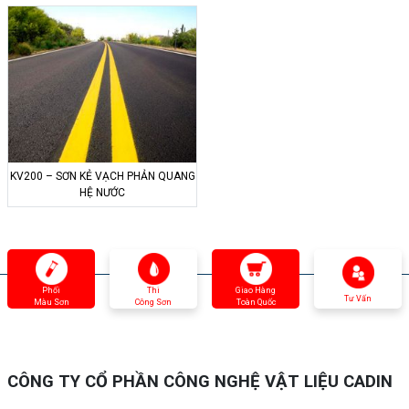
KV200 – SƠN KẺ VẠCH PHẢN QUANG
HỆ NƯỚC
Phối
Thi
Giao Hàng
Tư Vấn
Màu Sơn
Công Sơn
Toàn Quốc
CÔNG TY CỔ PHẦN CÔNG NGHỆ VẬT LIỆU CADIN