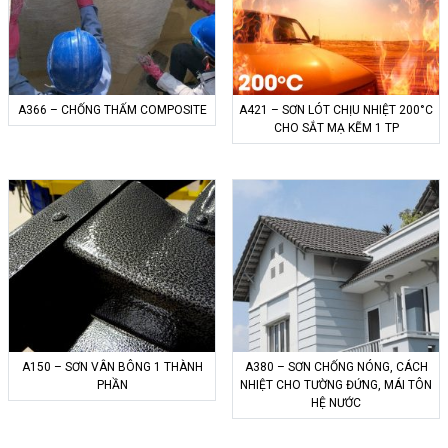
A366 – CHỐNG THẤM COMPOSITE
A421 – SƠN LÓT CHỊU NHIỆT 200°C
CHO SẮT MẠ KẼM 1 TP
A150 – SƠN VÂN BÔNG 1 THÀNH
A380 – SƠN CHỐNG NÓNG, CÁCH
PHẦN
NHIỆT CHO TƯỜNG ĐỨNG, MÁI TÔN
HỆ NƯỚC