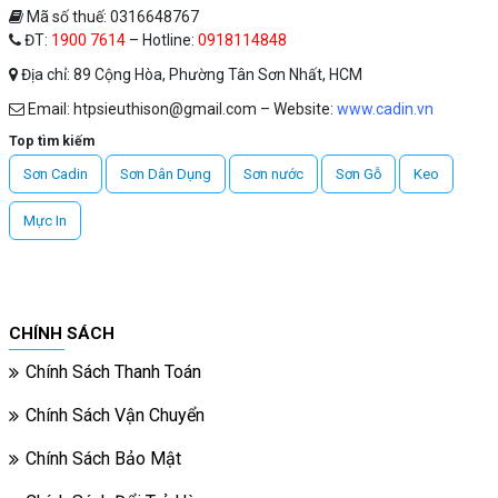
Mã số thuế: 0316648767
ĐT:
1900 7614
– Hotline:
0918114848
Địa chỉ: 89 Cộng Hòa, Phường Tân Sơn Nhất, HCM
Email: htpsieuthison@gmail.com – Website:
www.cadin.vn
Top tìm kiếm
Sơn Cadin
Sơn Dân Dụng
Sơn nước
Sơn Gỗ
Keo
Mực In
CHÍNH SÁCH
Chính Sách Thanh Toán
Chính Sách Vận Chuyển
Chính Sách Bảo Mật