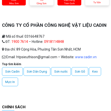
Phối
Thi
Giao Hàng
Tư Vấn
Màu Sơn
Công Sơn
Toàn Quốc
CÔNG TY CỔ PHẦN CÔNG NGHỆ VẬT LIỆU CADIN
Mã số thuế: 0316648767
ĐT:
1900 7614
– Hotline:
0918114848
Địa chỉ: 89 Cộng Hòa, Phường Tân Sơn Nhất, HCM
Email: htpsieuthison@gmail.com – Website:
www.cadin.vn
Top tìm kiếm
Sơn Cadin
Sơn Dân Dụng
Sơn nước
Sơn Gỗ
Keo
Mực In
CHÍNH SÁCH