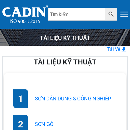
TÀI LIỆU KỸ THUẬT
Tải Về
TÀI LIỆU KỸ THUẬT
SƠN DÂN DỤNG & CÔNG NGHIỆP
SƠN GỖ