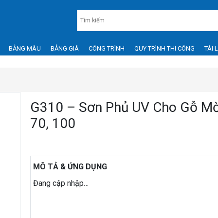
BẢNG MÀU
BẢNG GIÁ
CÔNG TRÌNH
QUY TRÌNH THI CÔNG
TÀI 
G310 – Sơn Phủ UV Cho Gỗ Mờ
70, 100
MÔ TẢ & ỨNG DỤNG
Đang cập nhập…