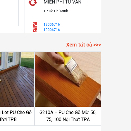
MIỄN PHÍ TƯ VẤN
TP. Hồ Chí Minh
19006716
19006716
Xem tất cả >>>
 Lót PU Cho Gỗ
G210A – PU Cho Gỗ Mờ: 50,
Trời TP.B
75, 100 Nội Thất TP.A