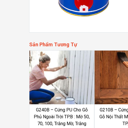
Sản Phẩm Tương Tự
G240B – Cứng PU Cho Gỗ
G210B – Cứn
Phủ Ngoài Trời TP.B : Mờ 50,
Gỗ Nội Thất Mờ
70, 100, Trắng Mờ, Trắng
TP