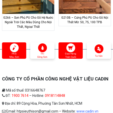
G266 – Sơn Phủ PU Cho Gỗ Hệ Nước
G210B – Cứng Phủ PU Cho Gỗ Nội
Ngoài Trời Các Màu Dùng Cho Nội
Thất Mờ: 50, 75, 100 TP.B
Thất, Ngoại Thất
Phối
Thi
Giao Hàng
Tư Vấn
Màu Sơn
Công Sơn
Toàn Quốc
CÔNG TY CỔ PHẦN CÔNG NGHỆ VẬT LIỆU CADIN
Mã số thuế: 0316648767
ĐT:
1900 7614
– Hotline:
0918114848
Địa chỉ: 89 Cộng Hòa, Phường Tân Sơn Nhất, HCM
Email: htpsieuthison@gmail.com – Website:
www.cadin.vn