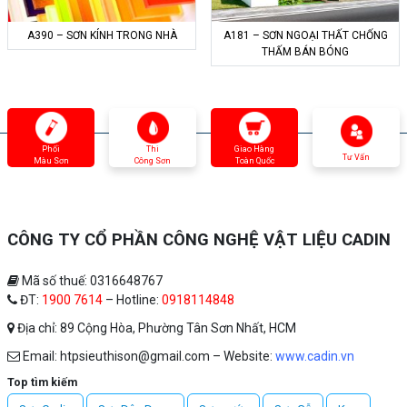
A390 – SƠN KÍNH TRONG NHÀ
A181 – SƠN NGOẠI THẤT CHỐNG
THẤM BÁN BÓNG
Phối
Thi
Giao Hàng
Tư Vấn
Màu Sơn
Công Sơn
Toàn Quốc
CÔNG TY CỔ PHẦN CÔNG NGHỆ VẬT LIỆU CADIN
Mã số thuế: 0316648767
ĐT:
1900 7614
– Hotline:
0918114848
Địa chỉ: 89 Cộng Hòa, Phường Tân Sơn Nhất, HCM
Email: htpsieuthison@gmail.com – Website:
www.cadin.vn
Top tìm kiếm