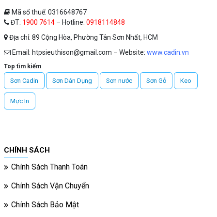
Mã số thuế: 0316648767
ĐT:
1900 7614
– Hotline:
0918114848
Địa chỉ: 89 Cộng Hòa, Phường Tân Sơn Nhất, HCM
Email: htpsieuthison@gmail.com – Website:
www.cadin.vn
Top tìm kiếm
Sơn Cadin
Sơn Dân Dụng
Sơn nước
Sơn Gỗ
Keo
Mực In
CHÍNH SÁCH
Chính Sách Thanh Toán
Chính Sách Vận Chuyển
Chính Sách Bảo Mật