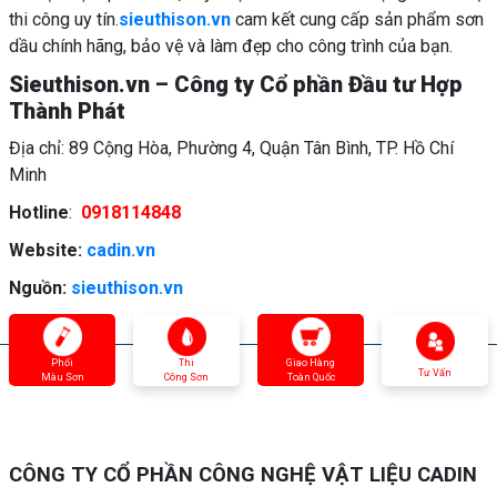
thi công uy tín.
sieuthison.vn
cam kết cung cấp sản phẩm sơn
dầu chính hãng, bảo vệ và làm đẹp cho công trình của bạn.
Sieuthison.vn – Công ty Cổ phần Đầu tư Hợp
Thành Phát
Địa chỉ: 89 Cộng Hòa, Phường 4, Quận Tân Bình, TP. Hồ Chí
Minh
Hotline
:
0918114848
Website:
cadin.vn
Nguồn:
sieuthison.vn
Phối
Thi
Giao Hàng
Tư Vấn
Màu Sơn
Công Sơn
Toàn Quốc
CÔNG TY CỔ PHẦN CÔNG NGHỆ VẬT LIỆU CADIN