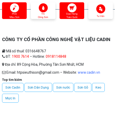
Phối
Thi
Giao Hàng
Tư Vấn
Màu Sơn
Công Sơn
Toàn Quốc
CÔNG TY CỔ PHẦN CÔNG NGHỆ VẬT LIỆU CADIN
Mã số thuế: 0316648767
ĐT:
1900 7614
– Hotline:
0918114848
Địa chỉ: 89 Cộng Hòa, Phường Tân Sơn Nhất, HCM
Email: htpsieuthison@gmail.com – Website:
www.cadin.vn
Top tìm kiếm
Sơn Cadin
Sơn Dân Dụng
Sơn nước
Sơn Gỗ
Keo
Mực In