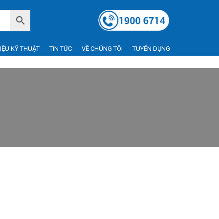
LIỆU KỸ THUẬT
TIN TỨC
VỀ CHÚNG TÔI
TUYỂN DỤNG