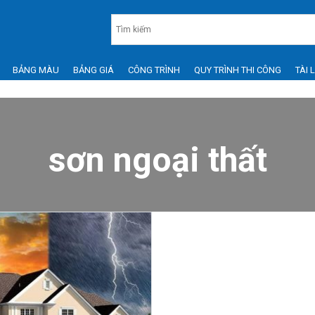
BẢNG MÀU
BẢNG GIÁ
CÔNG TRÌNH
QUY TRÌNH THI CÔNG
TÀI 
sơn ngoại thất