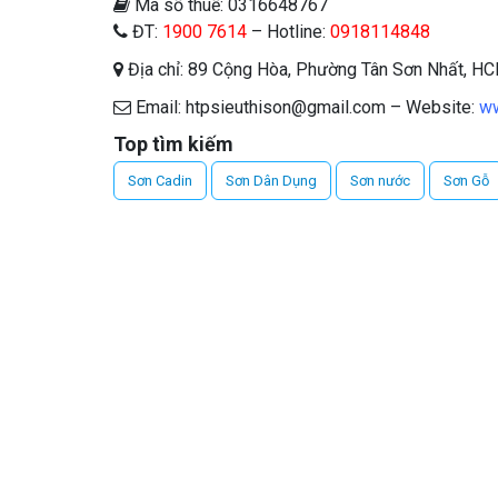
Mã số thuế: 0316648767
ĐT:
1900 7614
– Hotline:
0918114848
Địa chỉ: 89 Cộng Hòa, Phường Tân Sơn Nhất, H
Email: htpsieuthison@gmail.com – Website:
ww
Top tìm kiếm
Sơn Cadin
Sơn Dân Dụng
Sơn nước
Sơn Gỗ