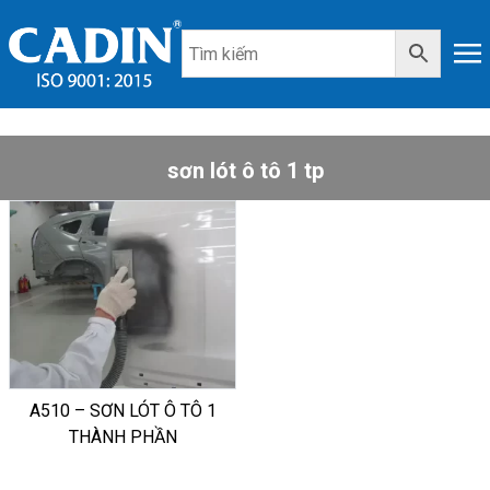
sơn lót ô tô 1 tp
A510 – SƠN LÓT Ô TÔ 1
THÀNH PHẦN