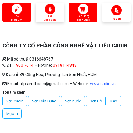
Phối
Thi
Giao Hàng
Tư Vấn
Màu Sơn
Công Sơn
Toàn Quốc
CÔNG TY CỔ PHẦN CÔNG NGHỆ VẬT LIỆU CADIN
Mã số thuế: 0316648767
ĐT:
1900 7614
– Hotline:
0918114848
Địa chỉ: 89 Cộng Hòa, Phường Tân Sơn Nhất, HCM
Email: htpsieuthison@gmail.com – Website:
www.cadin.vn
Top tìm kiếm
Sơn Cadin
Sơn Dân Dụng
Sơn nước
Sơn Gỗ
Keo
Mực In