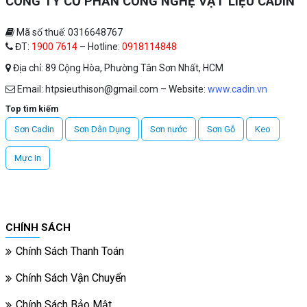
CÔNG TY CỔ PHẦN CÔNG NGHỆ VẬT LIỆU CADIN
Mã số thuế: 0316648767
ĐT:
1900 7614
– Hotline:
0918114848
Địa chỉ: 89 Cộng Hòa, Phường Tân Sơn Nhất, HCM
Email: htpsieuthison@gmail.com – Website:
www.cadin.vn
Top tìm kiếm
Sơn Cadin
Sơn Dân Dụng
Sơn nước
Sơn Gỗ
Keo
Mực In
CHÍNH SÁCH
Chính Sách Thanh Toán
Chính Sách Vận Chuyển
Chính Sách Bảo Mật