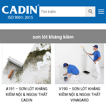
sơn lót kháng kiềm
A191 – SƠN LÓT KHÁNG
V190 – SƠN LÓT KHÁNG
KIỀM NỘI & NGOẠI THẤT
KIỀM NỘI & NGOẠI THẤT
CADIN
VINAGARD