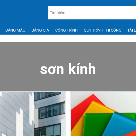
BẢNG MÀU
BẢNG GIÁ
CÔNG TRÌNH
QUY TRÌNH THI CÔNG
TÀI 
sơn kính