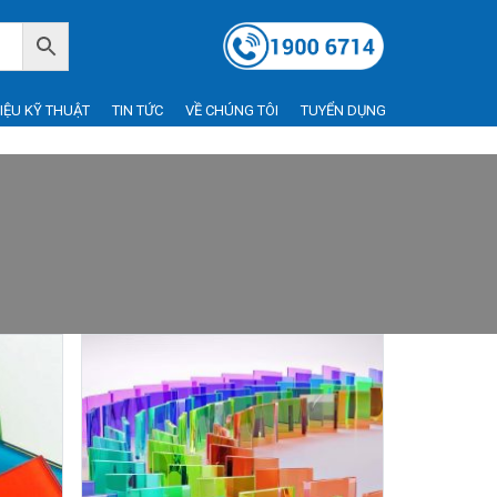
LIỆU KỸ THUẬT
TIN TỨC
VỀ CHÚNG TÔI
TUYỂN DỤNG