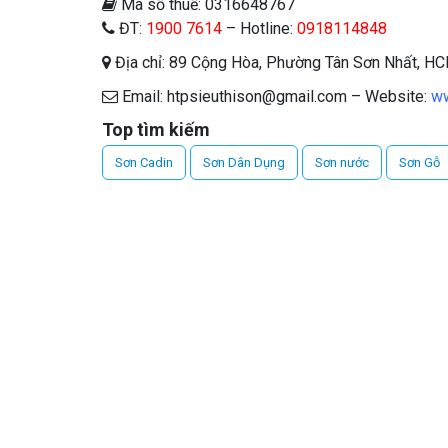
Mã số thuế: 0316648767
ĐT:
1900 7614
– Hotline:
0918114848
Địa chỉ: 89 Cộng Hòa, Phường Tân Sơn Nhất, H
Email: htpsieuthison@gmail.com – Website:
ww
Top tìm kiếm
Sơn Cadin
Sơn Dân Dụng
Sơn nước
Sơn Gỗ