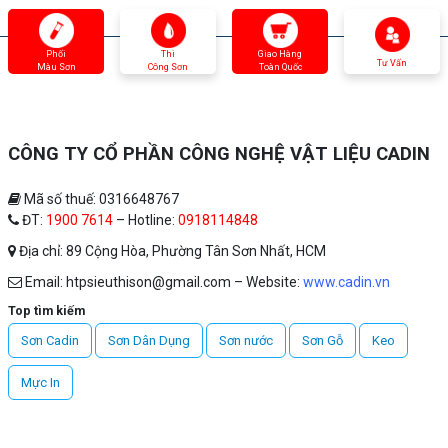
Phối
Thi
Giao Hàng
Tư Vấn
Màu Sơn
Công Sơn
Toàn Quốc
CÔNG TY CỔ PHẦN CÔNG NGHỆ VẬT LIỆU CADIN
Mã số thuế: 0316648767
ĐT:
1900 7614
– Hotline:
0918114848
Địa chỉ: 89 Cộng Hòa, Phường Tân Sơn Nhất, HCM
Email: htpsieuthison@gmail.com – Website:
www.cadin.vn
Top tìm kiếm
Sơn Cadin
Sơn Dân Dụng
Sơn nước
Sơn Gỗ
Keo
Mực In