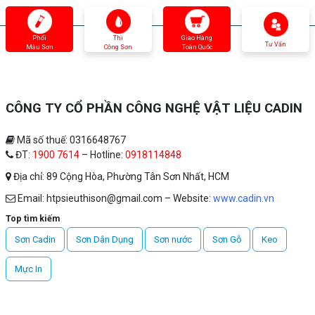
Phối
Thi
Giao Hàng
Tư Vấn
Màu Sơn
Công Sơn
Toàn Quốc
CÔNG TY CỔ PHẦN CÔNG NGHỆ VẬT LIỆU CADIN
Mã số thuế: 0316648767
ĐT:
1900 7614
– Hotline:
0918114848
Địa chỉ: 89 Cộng Hòa, Phường Tân Sơn Nhất, HCM
Email: htpsieuthison@gmail.com – Website:
www.cadin.vn
Top tìm kiếm
Sơn Cadin
Sơn Dân Dụng
Sơn nước
Sơn Gỗ
Keo
Mực In