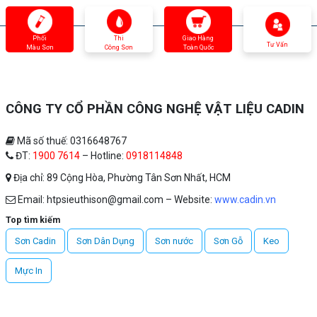
Phối
Thi
Giao Hàng
Tư Vấn
Màu Sơn
Công Sơn
Toàn Quốc
CÔNG TY CỔ PHẦN CÔNG NGHỆ VẬT LIỆU CADIN
Mã số thuế: 0316648767
ĐT:
1900 7614
– Hotline:
0918114848
Địa chỉ: 89 Cộng Hòa, Phường Tân Sơn Nhất, HCM
Email: htpsieuthison@gmail.com – Website:
www.cadin.vn
Top tìm kiếm
Sơn Cadin
Sơn Dân Dụng
Sơn nước
Sơn Gỗ
Keo
Mực In