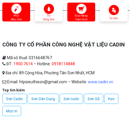
Phối
Thi
Giao Hàng
Tư Vấn
Màu Sơn
Công Sơn
Toàn Quốc
CÔNG TY CỔ PHẦN CÔNG NGHỆ VẬT LIỆU CADIN
Mã số thuế: 0316648767
ĐT:
1900 7614
– Hotline:
0918114848
Địa chỉ: 89 Cộng Hòa, Phường Tân Sơn Nhất, HCM
Email: htpsieuthison@gmail.com – Website:
www.cadin.vn
Top tìm kiếm
Sơn Cadin
Sơn Dân Dụng
Sơn nước
Sơn Gỗ
Keo
Mực In