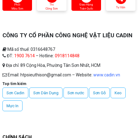
Phối
Thi
Giao Hàng
Tư Vấn
Màu Sơn
Công Sơn
Toàn Quốc
CÔNG TY CỔ PHẦN CÔNG NGHỆ VẬT LIỆU CADIN
Mã số thuế: 0316648767
ĐT:
1900 7614
– Hotline:
0918114848
Địa chỉ: 89 Cộng Hòa, Phường Tân Sơn Nhất, HCM
Email: htpsieuthison@gmail.com – Website:
www.cadin.vn
Top tìm kiếm
Sơn Cadin
Sơn Dân Dụng
Sơn nước
Sơn Gỗ
Keo
Mực In
CHÍNH SÁCH