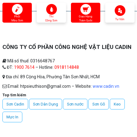
Phối
Thi
Giao Hàng
Tư Vấn
Màu Sơn
Công Sơn
Toàn Quốc
CÔNG TY CỔ PHẦN CÔNG NGHỆ VẬT LIỆU CADIN
Mã số thuế: 0316648767
ĐT:
1900 7614
– Hotline:
0918114848
Địa chỉ: 89 Cộng Hòa, Phường Tân Sơn Nhất, HCM
Email: htpsieuthison@gmail.com – Website:
www.cadin.vn
Top tìm kiếm
Sơn Cadin
Sơn Dân Dụng
Sơn nước
Sơn Gỗ
Keo
Mực In