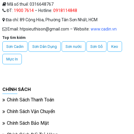
Mã số thuế: 0316648767
ĐT:
1900 7614
– Hotline:
0918114848
Địa chỉ: 89 Cộng Hòa, Phường Tân Sơn Nhất, HCM
Email: htpsieuthison@gmail.com – Website:
www.cadin.vn
Top tìm kiếm
Sơn Cadin
Sơn Dân Dụng
Sơn nước
Sơn Gỗ
Keo
Mực In
CHÍNH SÁCH
Chính Sách Thanh Toán
Chính Sách Vận Chuyển
Chính Sách Bảo Mật