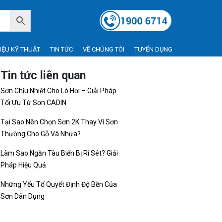
LIỆU KỸ THUẬT
TIN TỨC
VỀ CHÚNG TÔI
TUYỂN DỤNG
Tin tức liên quan
Sơn Chịu Nhiệt Cho Lò Hơi – Giải Pháp
Tối Ưu Từ Sơn CADIN
Tại Sao Nên Chọn Sơn 2K Thay Vì Sơn
Thường Cho Gỗ Và Nhựa?
Làm Sao Ngăn Tàu Biển Bị Rỉ Sét? Giải
Pháp Hiệu Quả
Những Yếu Tố Quyết Định Độ Bền Của
Sơn Dân Dụng