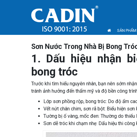
SẢN PHẨM
Sơn Nước Trong Nhà Bị Bong Tró
1. Dấu hiệu nhận bi
bong tróc
Trước khi tìm hiểu nguyên nhân, bạn nên sớm nhận 
tránh ảnh hưởng đến thẩm mỹ và độ bền công trình
Lớp sơn phồng rộp, bong tróc: Do độ ẩm cao
Vết nứt chân chim, sơn rã bột: Biểu hiện sơ
Tường bị ố vàng, mốc đen: Thường do thiếu
Sơn dễ tróc khi chạm nhẹ: Dấu hiệu thi công