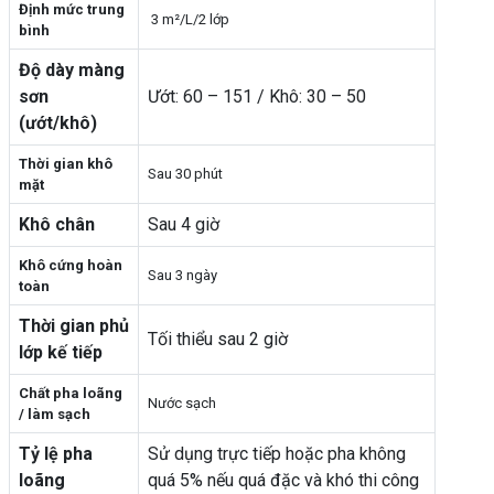
Định mức trung
3 m²/L/2 lớp
bình
Độ dày màng
sơn
Ướt: 60 – 151 / Khô: 30 – 50
(ướt/khô)
Thời gian khô
Sau 30 phút
mặt
Khô chân
Sau 4 giờ
Khô cứng hoàn
Sau 3 ngày
toàn
Thời gian phủ
Tối thiểu sau 2 giờ
lớp kế tiếp
Chất pha loãng
Nước sạch
/ làm sạch
Tỷ lệ pha
Sử dụng trực tiếp hoặc pha không
loãng
quá 5% nếu quá đặc và khó thi công