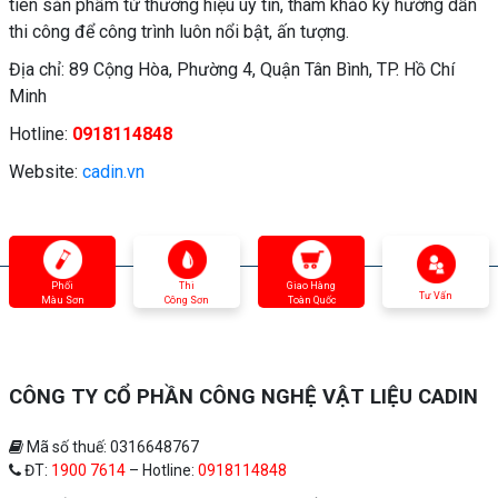
tiên sản phẩm từ thương hiệu uy tín, tham khảo kỹ hướng dẫn
thi công để công trình luôn nổi bật, ấn tượng.
Địa chỉ: 89 Cộng Hòa, Phường 4, Quận Tân Bình, TP. Hồ Chí
Minh
Hotline:
0918114848
Website:
cadin.vn
Phối
Thi
Giao Hàng
Tư Vấn
Màu Sơn
Công Sơn
Toàn Quốc
CÔNG TY CỔ PHẦN CÔNG NGHỆ VẬT LIỆU CADIN
Mã số thuế: 0316648767
ĐT:
1900 7614
– Hotline:
0918114848