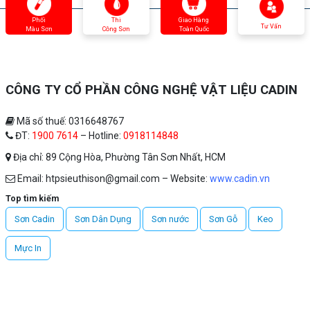
Phối
Thi
Giao Hàng
Tư Vấn
Màu Sơn
Công Sơn
Toàn Quốc
CÔNG TY CỔ PHẦN CÔNG NGHỆ VẬT LIỆU CADIN
Mã số thuế: 0316648767
ĐT:
1900 7614
– Hotline:
0918114848
Địa chỉ: 89 Cộng Hòa, Phường Tân Sơn Nhất, HCM
Email: htpsieuthison@gmail.com – Website:
www.cadin.vn
Top tìm kiếm
Sơn Cadin
Sơn Dân Dụng
Sơn nước
Sơn Gỗ
Keo
Mực In