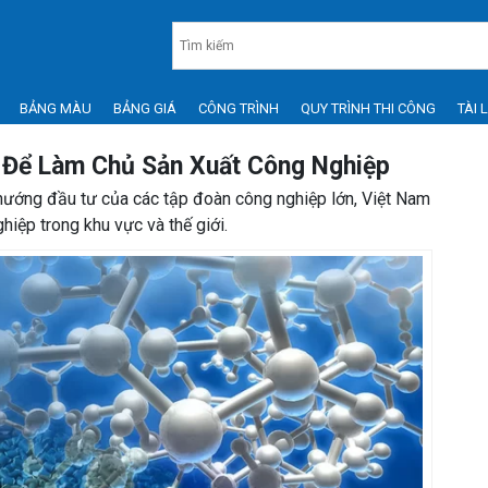
BẢNG MÀU
BẢNG GIÁ
CÔNG TRÌNH
QUY TRÌNH THI CÔNG
TÀI 
’ Để Làm Chủ Sản Xuất Công Nghiệp
 hướng đầu tư của các tập đoàn công nghiệp lớn, Việt Nam
hiệp trong khu vực và thế giới.