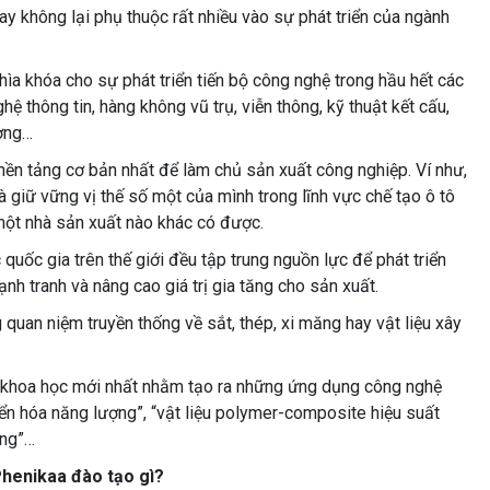
y không lại phụ thuộc rất nhiều vào sự phát triển của ngành
 chìa khóa cho sự phát triển tiến bộ công nghệ trong hầu hết các
hệ thông tin, hàng không vũ trụ, viễn thông, kỹ thuật kết cấu,
ường…
 nền tảng cơ bản nhất để làm chủ sản xuất công nghiệp. Ví như,
à giữ vững vị thế số một của mình trong lĩnh vực chế tạo ô tô
 một nhà sản xuất nào khác có được.
 quốc gia trên thế giới đều tập trung nguồn lực để phát triển
cạnh tranh và nâng cao giá trị gia tăng cho sản xuất.
quan niệm truyền thống về sắt, thép, xi măng hay vật liệu xây
bộ khoa học mới nhất nhằm tạo ra những ứng dụng công nghệ
huyển hóa năng lượng”, “vật liệu polymer-composite hiệu suất
ờng”…
Phenikaa đào tạo gì?