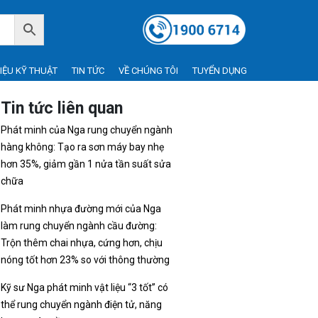
LIỆU KỸ THUẬT
TIN TỨC
VỀ CHÚNG TÔI
TUYỂN DỤNG
Tin tức liên quan
Phát minh của Nga rung chuyển ngành
hàng không: Tạo ra sơn máy bay nhẹ
hơn 35%, giảm gần 1 nửa tần suất sửa
chữa
Phát minh nhựa đường mới của Nga
làm rung chuyển ngành cầu đường:
Trộn thêm chai nhựa, cứng hơn, chịu
nóng tốt hơn 23% so với thông thường
Kỹ sư Nga phát minh vật liệu “3 tốt” có
thể rung chuyển ngành điện tử, năng