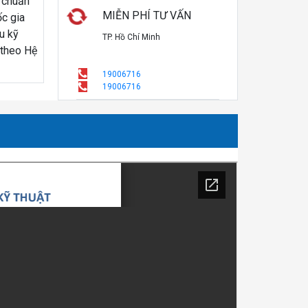
 chuẩn
MIỄN PHÍ TƯ VẤN
c gia
u kỹ
TP. Hồ Chí Minh
 theo Hệ
19006716
19006716