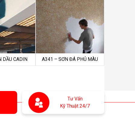
N DẦU CADIN
A341 – SƠN ĐÁ PHỦ MÀU
Tư Vấn
Kỹ Thuật 24/7