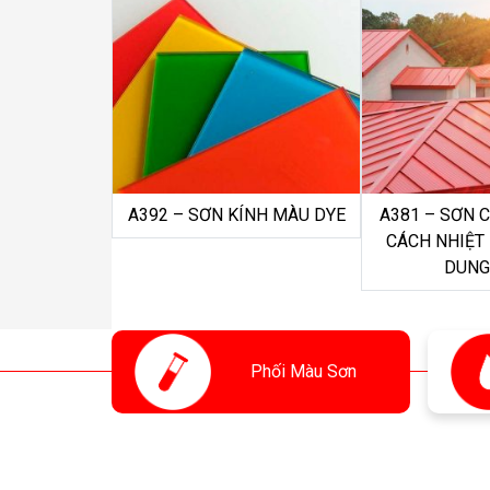
A392 – SƠN KÍNH MÀU DYE
A381 – SƠN 
CÁCH NHIỆT
DUNG
Phối
Màu Sơn