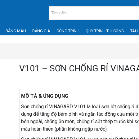
BẢNG MÀU
BẢNG GIÁ
CÔNG TRÌNH
QUY TRÌNH THI CÔNG
TÀI 
V101 – SƠN CHỐNG RỈ VINAG
MÔ TẢ & ỨNG DỤNG
Sơn chống rỉ VINAGARD V101 là loại sơn lót chống rỉ 
dụng để tăng độ bám dính và ngăn tác động của môi t
bên ngoài, chống ăn mòn, chống rỉ sắt thép trước khi s
màu hoàn thiện (phần không ngập nước).