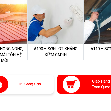
CHỐNG NÓNG,
A190 – SƠN LÓT KHÁNG
A110 – SƠ
 MÁI TÔN HỆ
KIỀM CADIN
 MÔI
Giao Hàng
Thi
Công Sơn
Toàn Quốc