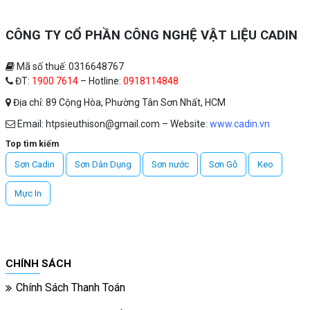
CÔNG TY CỔ PHẦN CÔNG NGHỆ VẬT LIỆU CADIN
Mã số thuế: 0316648767
ĐT:
1900 7614
– Hotline:
0918114848
Địa chỉ: 89 Cộng Hòa, Phường Tân Sơn Nhất, HCM
Email: htpsieuthison@gmail.com – Website:
www.cadin.vn
Top tìm kiếm
Sơn Cadin
Sơn Dân Dụng
Sơn nước
Sơn Gỗ
Keo
Mực In
CHÍNH SÁCH
Chính Sách Thanh Toán