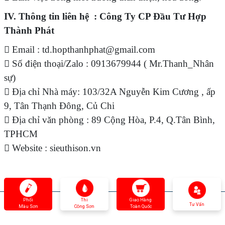
IV. Thông tin liên hệ : Công Ty CP Đầu Tư Hợp
Thành Phát
 Email : td.hopthanhphat@gmail.com
 Số điện thoại/Zalo : 0913679944 ( Mr.Thanh_Nhân
sự)
 Địa chỉ Nhà máy: 103/32A Nguyễn Kim Cương , ấp
9, Tân Thạnh Đông, Củ Chi
 Địa chỉ văn phòng : 89 Cộng Hòa, P.4, Q.Tân Bình,
TPHCM
 Website : sieuthison.vn
Phối
Thi
Giao Hàng
Tư Vấn
Màu Sơn
Công Sơn
Toàn Quốc