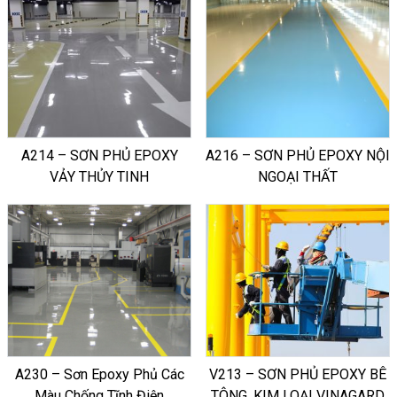
A214 – SƠN PHỦ EPOXY
A216 – SƠN PHỦ EPOXY NỘI
VẢY THỦY TINH
NGOẠI THẤT
A230 – Sơn Epoxy Phủ Các
V213 – SƠN PHỦ EPOXY BÊ
Màu Chống Tĩnh Điện
TÔNG, KIM LOẠI VINAGARD