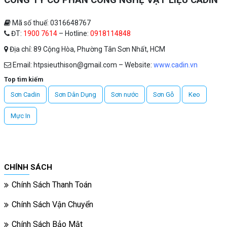
CÔNG TY CỔ PHẦN CÔNG NGHỆ VẬT LIỆU CADIN
Mã số thuế: 0316648767
ĐT:
1900 7614
– Hotline:
0918114848
Địa chỉ: 89 Cộng Hòa, Phường Tân Sơn Nhất, HCM
Email: htpsieuthison@gmail.com – Website:
www.cadin.vn
Top tìm kiếm
Sơn Cadin
Sơn Dân Dụng
Sơn nước
Sơn Gỗ
Keo
Mực In
CHÍNH SÁCH
Chính Sách Thanh Toán
Chính Sách Vận Chuyển
Chính Sách Bảo Mật