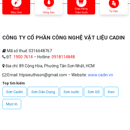
Phối
Thi
Giao Hàng
Tư Vấn
Màu Sơn
Công Sơn
Toàn Quốc
CÔNG TY CỔ PHẦN CÔNG NGHỆ VẬT LIỆU CADIN
Mã số thuế: 0316648767
ĐT:
1900 7614
– Hotline:
0918114848
Địa chỉ: 89 Cộng Hòa, Phường Tân Sơn Nhất, HCM
Email: htpsieuthison@gmail.com – Website:
www.cadin.vn
Top tìm kiếm
Sơn Cadin
Sơn Dân Dụng
Sơn nước
Sơn Gỗ
Keo
Mực In