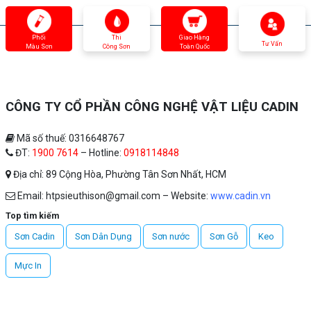
Phối
Thi
Giao Hàng
Tư Vấn
Màu Sơn
Công Sơn
Toàn Quốc
CÔNG TY CỔ PHẦN CÔNG NGHỆ VẬT LIỆU CADIN
Mã số thuế: 0316648767
ĐT:
1900 7614
– Hotline:
0918114848
Địa chỉ: 89 Cộng Hòa, Phường Tân Sơn Nhất, HCM
Email: htpsieuthison@gmail.com – Website:
www.cadin.vn
Top tìm kiếm
Sơn Cadin
Sơn Dân Dụng
Sơn nước
Sơn Gỗ
Keo
Mực In