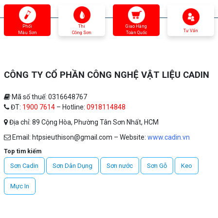
Phối
Thi
Giao Hàng
Tư Vấn
Màu Sơn
Công Sơn
Toàn Quốc
CÔNG TY CỔ PHẦN CÔNG NGHỆ VẬT LIỆU CADIN
Mã số thuế: 0316648767
ĐT:
1900 7614
– Hotline:
0918114848
Địa chỉ: 89 Cộng Hòa, Phường Tân Sơn Nhất, HCM
Email: htpsieuthison@gmail.com – Website:
www.cadin.vn
Top tìm kiếm
Sơn Cadin
Sơn Dân Dụng
Sơn nước
Sơn Gỗ
Keo
Mực In