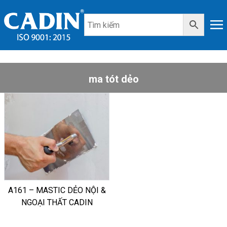
ma tót dẻo
A161 – MASTIC DẺO NỘI &
NGOẠI THẤT CADIN