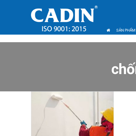
SẢN PHẨM
chố