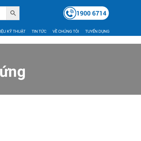
LIỆU KỸ THUẬT
TIN TỨC
VỀ CHÚNG TÔI
TUYỂN DỤNG
đứng