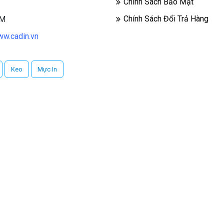
Chính Sách Bảo Mật
Chính Sách Đổi Trả Hàng
CM
w.cadin.vn
Keo
Mực In