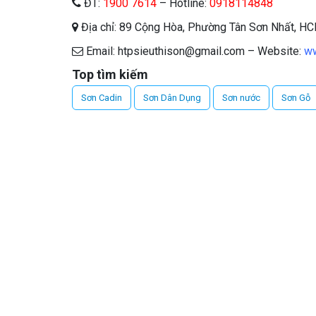
ĐT:
1900 7614
– Hotline:
0918114848
Địa chỉ: 89 Cộng Hòa, Phường Tân Sơn Nhất, H
Email: htpsieuthison@gmail.com – Website:
ww
Top tìm kiếm
Sơn Cadin
Sơn Dân Dụng
Sơn nước
Sơn Gỗ