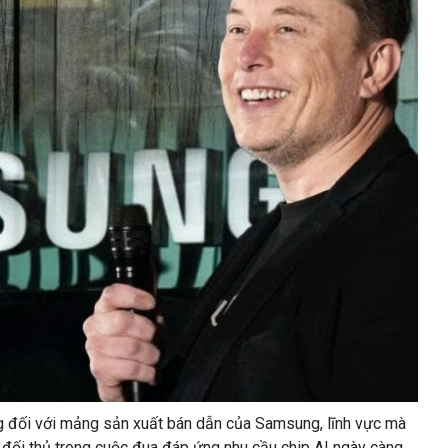
g đối với mảng sản xuất bán dẫn của Samsung, lĩnh vực mà
c đối thủ trong cuộc đua đáp ứng nhu cầu chip AI ngày càng