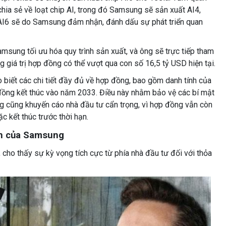
chia sẻ về loạt chip AI, trong đó Samsung sẽ sản xuất AI4,
 AI6 sẽ do Samsung đảm nhận, đánh dấu sự phát triển quan
amsung tối ưu hóa quy trình sản xuất, và ông sẽ trực tiếp tham
g giá trị hợp đồng có thể vượt qua con số 16,5 tỷ USD hiện tại.
biết các chi tiết đầy đủ về hợp đồng, bao gồm danh tính của
đồng kết thúc vào năm 2033. Điều này nhằm bảo vệ các bí mật
 cũng khuyến cáo nhà đầu tư cẩn trọng, vì hợp đồng vẫn còn
ặc kết thúc trước thời hạn.
ẫn của Samsung
cho thấy sự kỳ vọng tích cực từ phía nhà đầu tư đối với thỏa