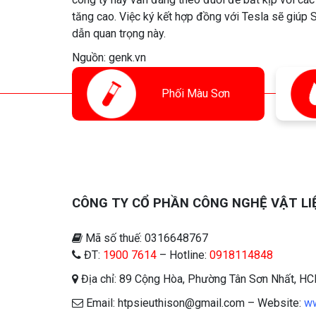
tăng cao. Việc ký kết hợp đồng với Tesla sẽ giúp
dẫn quan trọng này.
Nguồn: genk.vn
Phối
Màu Sơn
CÔNG TY CỔ PHẦN CÔNG NGHỆ VẬT LI
Mã số thuế: 0316648767
ĐT:
1900 7614
– Hotline:
0918114848
Địa chỉ: 89 Cộng Hòa, Phường Tân Sơn Nhất, H
Email: htpsieuthison@gmail.com – Website:
ww