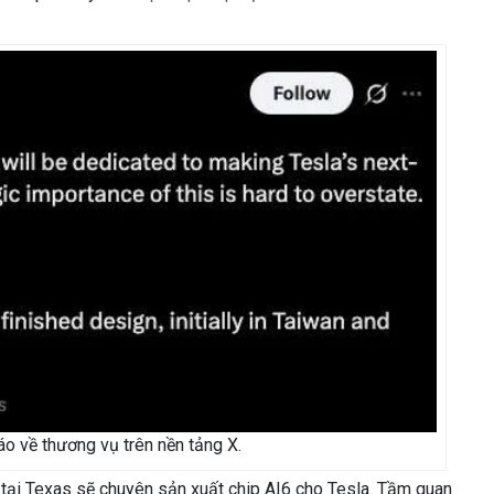
o về thương vụ trên nền tảng X.
tại Texas sẽ chuyên sản xuất chip AI6 cho Tesla. Tầm quan