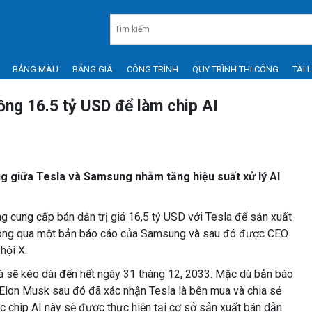
BẢNG MÀU
BẢNG GIÁ
CÔNG TRÌNH
QUY TRÌNH THI CÔNG
TÀI 
ng 16.5 tỷ USD để làm chip AI
ủng giữa Tesla và Samsung nhằm tăng hiệu suất xử lý AI
 cung cấp bán dẫn trị giá 16,5 tỷ USD với Tesla để sản xuất
 thông qua một bản báo cáo của Samsung và sau đó được CEO
hội X.
à sẽ kéo dài đến hết ngày 31 tháng 12, 2033. Mặc dù bản báo
 Elon Musk sau đó đã xác nhận Tesla là bên mua và chia sẻ
ác chip AI này sẽ được thực hiện tại cơ sở sản xuất bán dẫn