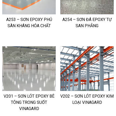
A253 – SƠN EPOXY PHỦ
A254 – SƠN ĐÁ EPOXY TỰ
SÀN KHÁNG HÓA CHẤT
SAN PHẲNG
V201 – SƠN LÓT EPOXY BÊ
V202 – SƠN LÓT EPOXY KIM
TÔNG TRONG SUỐT
LOẠI VINAGARD
VINAGARD