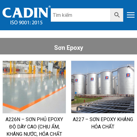
Sơn Epoxy
A226N – SƠN PHỦ EPOXY
A227 – SƠN EPOXY KHÁNG
ĐỘ DÀY CAO (CHỊU ẨM,
HÓA CHẤT
KHÁNG NƯỚC, HÓA CHẤT