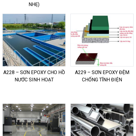
NHẸ)
A228 – SƠN EPOXY CHO HỒ
A229 – SƠN EPOXY ĐỆM
NƯỚC SINH HOẠT
CHỐNG TĨNH ĐIỆN