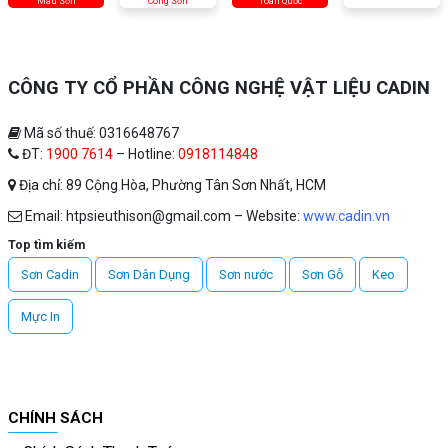
Màu Sơn
Công Sơn
Toàn Quốc
CÔNG TY CỔ PHẦN CÔNG NGHỆ VẬT LIỆU CADIN
Mã số thuế: 0316648767
ĐT:
1900 7614
– Hotline:
0918114848
Địa chỉ: 89 Cộng Hòa, Phường Tân Sơn Nhất, HCM
Email: htpsieuthison@gmail.com – Website:
www.cadin.vn
Top tìm kiếm
Sơn Cadin
Sơn Dân Dụng
Sơn nước
Sơn Gỗ
Keo
Mực In
CHÍNH SÁCH