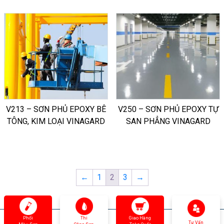
V213 – SƠN PHỦ EPOXY BÊ
V250 – SƠN PHỦ EPOXY TỰ
TÔNG, KIM LOẠI VINAGARD
SAN PHẲNG VINAGARD
←
1
2
3
→
Phối
Thi
Giao Hàng
Tư Vấn