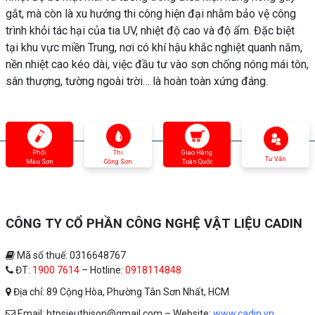
gắt, mà còn là xu hướng thi công hiện đại nhằm bảo vệ công
trình khỏi tác hại của tia UV, nhiệt độ cao và độ ẩm. Đặc biệt
tại khu vực miền Trung, nơi có khí hậu khắc nghiệt quanh năm,
nền nhiệt cao kéo dài, việc đầu tư vào sơn chống nóng mái tôn,
sân thượng, tường ngoài trời… là hoàn toàn xứng đáng.
Phối
Thi
Giao Hàng
Tư Vấn
Màu Sơn
Công Sơn
Toàn Quốc
CÔNG TY CỔ PHẦN CÔNG NGHỆ VẬT LIỆU CADIN
Mã số thuế: 0316648767
ĐT:
1900 7614
– Hotline:
0918114848
Địa chỉ: 89 Cộng Hòa, Phường Tân Sơn Nhất, HCM
Email: htpsieuthison@gmail.com – Website:
www.cadin.vn