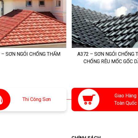
 – SƠN NGÓI CHỐNG THẤM
A372 – SƠN NGÓI CHỐNG 
CHỐNG RÊU MỐC GỐC D
Giao Hàng
Thi
Công Sơn
Toàn Quốc
CHÍNH SÁCH