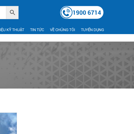
LIỆU KỸ THUẬT
TIN TỨC
VỀ CHÚNG TÔI
TUYỂN DỤNG