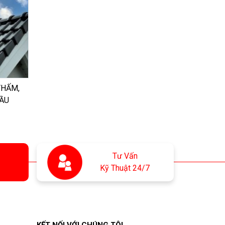
THẤM,
ẦU
Tư Vấn
Kỹ Thuật 24/7
KẾT NỐI VỚI CHÚNG TÔI