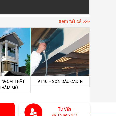
Xem tất cả >>>
 NGOẠI THẤT
A110 – SƠN DẦU CADIN
THẤM MỜ
Tư Vấn
Kỹ Thuật 24/7