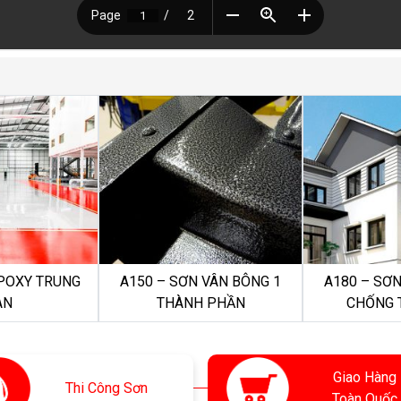
EPOXY TRUNG
A150 – SƠN VÂN BÔNG 1
A180 – SƠN
AN
THÀNH PHẦN
CHỐNG 
Giao Hàng
Thi
Công Sơn
Toàn Quốc