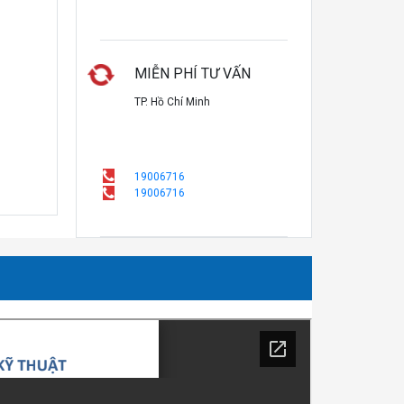
MIỄN PHÍ TƯ VẤN
TP. Hồ Chí Minh
19006716
19006716