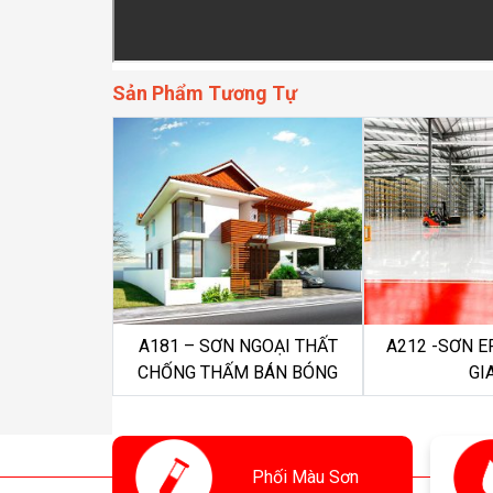
Sản Phẩm Tương Tự
A181 – SƠN NGOẠI THẤT
A212 -SƠN 
CHỐNG THẤM BÁN BÓNG
GI
Phối
Màu Sơn