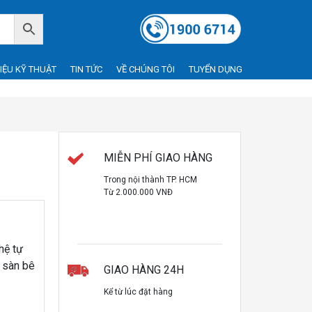
LIỆU KỸ THUẬT
TIN TỨC
VỀ CHÚNG TÔI
TUYỂN DỤNG
MIỄN PHÍ GIAO HÀNG
Trong nội thành TP. HCM
Từ 2.000.000 VNĐ
hệ tự
 sàn bê
GIAO HÀNG 24H
Kể từ lúc đặt hàng