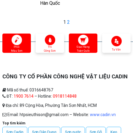
Hàn Quốc
Điều
1
2
hướng
bài
viết
Phối
Thi
Giao Hàng
Tư Vấn
Màu Sơn
Công Sơn
Toàn Quốc
CÔNG TY CỔ PHẦN CÔNG NGHỆ VẬT LIỆU CADIN
Mã số thuế: 0316648767
ĐT:
1900 7614
– Hotline:
0918114848
Địa chỉ: 89 Cộng Hòa, Phường Tân Sơn Nhất, HCM
Email: htpsieuthison@gmail.com – Website:
www.cadin.vn
Top tìm kiếm
Sơn Cadin
Sơn Dân Dụng
Sơn nước
Sơn Gỗ
Keo