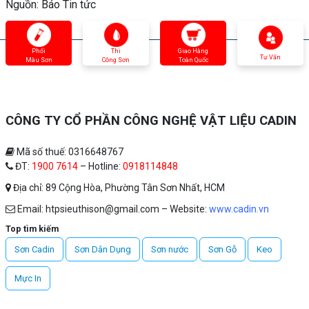
Nguồn: Báo Tin tức
Phối
Thi
Giao Hàng
Tư Vấn
Màu Sơn
Công Sơn
Toàn Quốc
CÔNG TY CỔ PHẦN CÔNG NGHỆ VẬT LIỆU CADIN
Mã số thuế: 0316648767
ĐT:
1900 7614
– Hotline:
0918114848
Địa chỉ: 89 Cộng Hòa, Phường Tân Sơn Nhất, HCM
Email: htpsieuthison@gmail.com – Website:
www.cadin.vn
Top tìm kiếm
Sơn Cadin
Sơn Dân Dụng
Sơn nước
Sơn Gỗ
Keo
Mực In