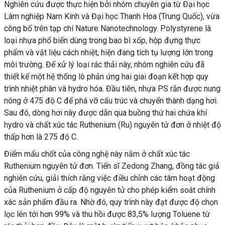
Nghiên cứu được thực hiện bởi nhóm chuyên gia từ Đại học
Lâm nghiệp Nam Kinh và Đại học Thanh Hoa (Trung Quốc), vừa
công bố trên tạp chí Nature Nanotechnology. Polystyrene là
loại nhựa phổ biến dùng trong bao bì xốp, hộp đựng thực
phẩm và vật liệu cách nhiệt, hiện đang tích tụ lượng lớn trong
môi trường. Để xử lý loại rác thải này, nhóm nghiên cứu đã
thiết kế một hệ thống lò phản ứng hai giai đoạn kết hợp quy
trình nhiệt phân và hydro hóa. Đầu tiên, nhựa PS rắn được nung
nóng ở 475 độ C để phá vỡ cấu trúc và chuyển thành dạng hơi.
Sau đó, dòng hơi này được dẫn qua buồng thứ hai chứa khí
hydro và chất xúc tác Ruthenium (Ru) nguyên tử đơn ở nhiệt độ
thấp hơn là 275 độ C.
Điểm mấu chốt của công nghệ này nằm ở chất xúc tác
Ruthenium nguyên tử đơn. Tiến sĩ Zedong Zhang, đồng tác giả
nghiên cứu, giải thích rằng việc điều chỉnh các tâm hoạt động
của Ruthenium ở cấp độ nguyên tử cho phép kiểm soát chính
xác sản phẩm đầu ra. Nhờ đó, quy trình này đạt được độ chọn
lọc lên tới hơn 99% và thu hồi được 83,5% lượng Toluene từ