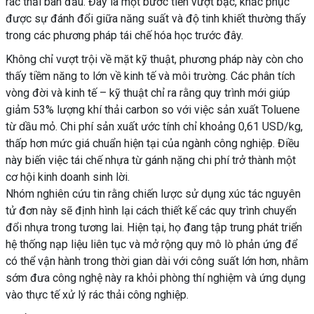
rác thải ban đầu. Đây là một bước tiến vượt bậc, khắc phục
được sự đánh đổi giữa năng suất và độ tinh khiết thường thấy
trong các phương pháp tái chế hóa học trước đây.
Không chỉ vượt trội về mặt kỹ thuật, phương pháp này còn cho
thấy tiềm năng to lớn về kinh tế và môi trường. Các phân tích
vòng đời và kinh tế – kỹ thuật chỉ ra rằng quy trình mới giúp
giảm 53% lượng khí thải carbon so với việc sản xuất Toluene
từ dầu mỏ. Chi phí sản xuất ước tính chỉ khoảng 0,61 USD/kg,
thấp hơn mức giá chuẩn hiện tại của ngành công nghiệp. Điều
này biến việc tái chế nhựa từ gánh nặng chi phí trở thành một
cơ hội kinh doanh sinh lời.
Nhóm nghiên cứu tin rằng chiến lược sử dụng xúc tác nguyên
tử đơn này sẽ định hình lại cách thiết kế các quy trình chuyển
đổi nhựa trong tương lai. Hiện tại, họ đang tập trung phát triển
hệ thống nạp liệu liên tục và mở rộng quy mô lò phản ứng để
có thể vận hành trong thời gian dài với công suất lớn hơn, nhằm
sớm đưa công nghệ này ra khỏi phòng thí nghiệm và ứng dụng
vào thực tế xử lý rác thải công nghiệp.