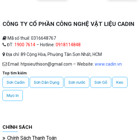
CÔNG TY CỔ PHẦN CÔNG NGHỆ VẬT LIỆU CADIN
Mã số thuế: 0316648767
ĐT:
1900 7614
– Hotline:
0918114848
Địa chỉ: 89 Cộng Hòa, Phường Tân Sơn Nhất, HCM
Email: htpsieuthison@gmail.com – Website:
www.cadin.vn
Top tìm kiếm
Sơn Cadin
Sơn Dân Dụng
Sơn nước
Sơn Gỗ
Keo
Mực In
CHÍNH SÁCH
Chính Sách Thanh Toán