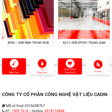
A390 – SƠN KÍNH TRONG NHÀ
A212 -SƠN EPOXY TRUNG GIAN
Phối
Thi
Giao Hàng
Tư Vấn
Màu Sơn
Công Sơn
Toàn Quốc
CÔNG TY CỔ PHẦN CÔNG NGHỆ VẬT LIỆU CADIN
Mã số thuế: 0316648767
ĐT:
1900 7614
– Hotline:
0918114848