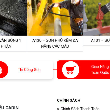
 VÂN BÔNG 1
A130 – SƠN PHỦ KẼM ĐA
A101 – SƠ
 PHẦN
NĂNG CÁC MÀU
Giao Hàng
Thi
Công Sơn
Toàn Quốc
CHÍNH SÁCH
ỆU CADIN
Chính Sách Thanh Toán