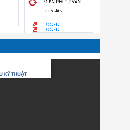
MIỄN PHÍ TƯ VẤN
TP. Hồ Chí Minh
19006716
19006716