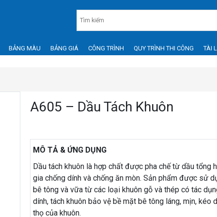
BẢNG MÀU
BẢNG GIÁ
CÔNG TRÌNH
QUY TRÌNH THI CÔNG
TÀI 
A605 – Dầu Tách Khuôn
MÔ TẢ & ỨNG DỤNG
Dầu tách khuôn là hợp chất được pha chế từ dầu tổng 
gia chống dính và chống ăn mòn. Sản phẩm được sử d
bê tông và vữa từ các loại khuôn gỗ và thép có tác dụ
dính, tách khuôn bảo vệ bề mặt bê tông láng, mịn, kéo d
thọ của khuôn.