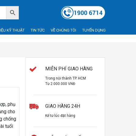
LIỆU KỸ THUẬT
TIN TỨC
VỀ CHÚNG TÔI
TUYỂN DỤNG
MIỄN PHÍ GIAO HÀNG
Trong nội thành TP. HCM
Từ 2.000.000 VNĐ
hợp, phụ
GIAO HÀNG 24H
ụng cho
Kể từ lúc đặt hàng
ng chống
ài tuổi