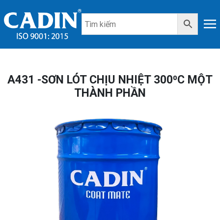
A431 -SƠN LÓT CHỊU NHIỆT 300⁰C MỘT
THÀNH PHẦN