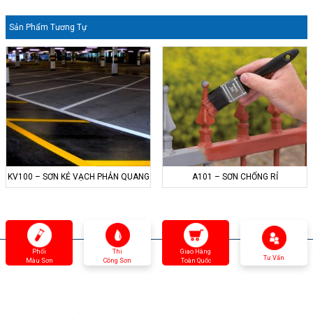
Sản Phẩm Tương Tự
KV100 – SƠN KẺ VẠCH PHẢN QUANG
A101 – SƠN CHỐNG RỈ
Phối
Thi
Giao Hàng
Tư Vấn
Màu Sơn
Công Sơn
Toàn Quốc