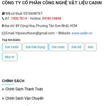
CÔNG TY CỔ PHẦN CÔNG NGHỆ VẬT LIỆU CADIN
Mã số thuế: 0316648767
ĐT:
1900 7614
– Hotline:
0918114848
Địa chỉ: 89 Cộng Hòa, Phường Tân Sơn Nhất, HCM
Email: htpsieuthison@gmail.com – Website:
www.cadin.vn
Top tìm kiếm
Sơn Cadin
Sơn Dân Dụng
Sơn nước
Sơn Gỗ
Keo
Mực In
CHÍNH SÁCH
Chính Sách Thanh Toán
Chính Sách Vận Chuyển