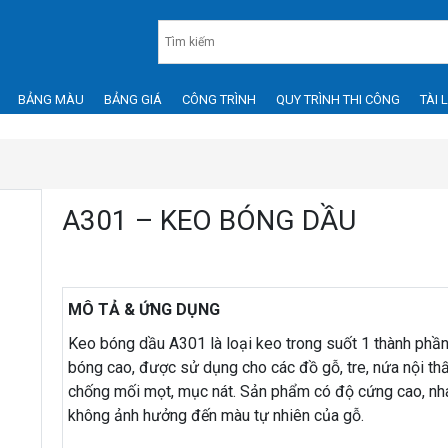
BẢNG MÀU
BẢNG GIÁ
CÔNG TRÌNH
QUY TRÌNH THI CÔNG
TÀI 
A301 – KEO BÓNG DẦU
MÔ TẢ & ỨNG DỤNG
Keo bóng dầu A301 là loại keo trong suốt 1 thành phầ
bóng cao,
được sử dụng cho các đồ gỗ, tre, nứa nội th
chống mối mọt, mục nát. Sản phẩm có độ cứng cao, nh
không ảnh hưởng đến màu tự nhiên của gỗ.