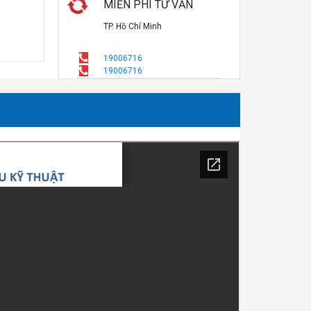
MIỄN PHÍ TƯ VẤN
TP. Hồ Chí Minh
19006716
19006716