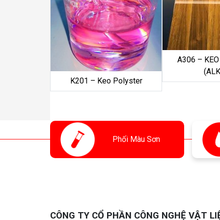
A306 – KE
(AL
K201 – Keo Polyster
Phối
Màu Sơn
CÔNG TY CỔ PHẦN CÔNG NGHỆ VẬT LI