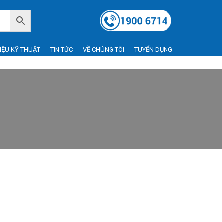
LIỆU KỸ THUẬT
TIN TỨC
VỀ CHÚNG TÔI
TUYỂN DỤNG