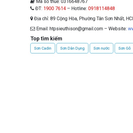
Mã số thuế: 0316648767
ĐT:
1900 7614
– Hotline:
0918114848
Địa chỉ: 89 Cộng Hòa, Phường Tân Sơn Nhất, H
Email: htpsieuthison@gmail.com – Website:
ww
Top tìm kiếm
Sơn Cadin
Sơn Dân Dụng
Sơn nước
Sơn Gỗ