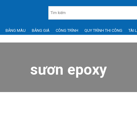
BẢNG MÀU
BẢNG GIÁ
CÔNG TRÌNH
QUY TRÌNH THI CÔNG
TÀI 
sươn epoxy