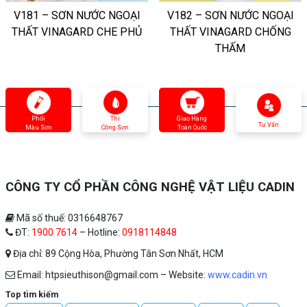
V181 – SƠN NƯỚC NGOẠI
V182 – SƠN NƯỚC NGOẠI
THẤT VINAGARD CHE PHỦ
THẤT VINAGARD CHỐNG
THẤM
Phối
Thi
Giao Hàng
Tư Vấn
Màu Sơn
Công Sơn
Toàn Quốc
CÔNG TY CỔ PHẦN CÔNG NGHỆ VẬT LIỆU CADIN
Mã số thuế: 0316648767
ĐT:
1900 7614
– Hotline:
0918114848
Địa chỉ: 89 Cộng Hòa, Phường Tân Sơn Nhất, HCM
Email: htpsieuthison@gmail.com – Website:
www.cadin.vn
Top tìm kiếm