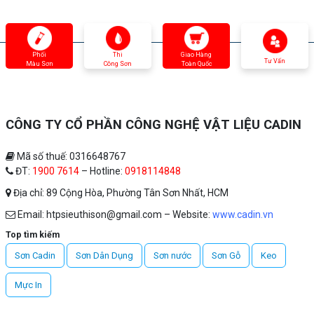
Phối
Thi
Giao Hàng
Tư Vấn
Màu Sơn
Công Sơn
Toàn Quốc
CÔNG TY CỔ PHẦN CÔNG NGHỆ VẬT LIỆU CADIN
Mã số thuế: 0316648767
ĐT:
1900 7614
– Hotline:
0918114848
Địa chỉ: 89 Cộng Hòa, Phường Tân Sơn Nhất, HCM
Email: htpsieuthison@gmail.com – Website:
www.cadin.vn
Top tìm kiếm
Sơn Cadin
Sơn Dân Dụng
Sơn nước
Sơn Gỗ
Keo
Mực In